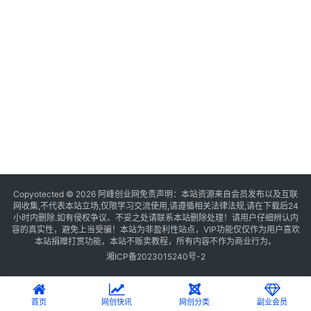
Copyotected © 2026
阿峰创业网
免责声明：本站资源来自会员发布以及互联
网收集,不代表本站立场,仅限学习交流使用,请遵循相关法律法规,请在下载后24
小时内删除.如有侵权争议、不妥之处请联系本站删除处理！请用户仔细辨认内
容的真实性，避免上当受骗！本站为非盈利性站点，VIP功能仅仅作为用户喜欢
本站捐赠打赏功能，本站不贩卖教程，所有内容不作为商业行为。
湘ICP备2023015240号-2
首页
网创快讯
网创分类
副业会员