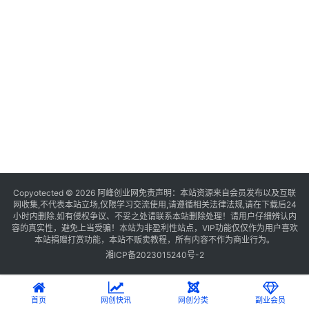
Copyotected © 2026
阿峰创业网
免责声明：本站资源来自会员发布以及互联
网收集,不代表本站立场,仅限学习交流使用,请遵循相关法律法规,请在下载后24
小时内删除.如有侵权争议、不妥之处请联系本站删除处理！请用户仔细辨认内
容的真实性，避免上当受骗！本站为非盈利性站点，VIP功能仅仅作为用户喜欢
本站捐赠打赏功能，本站不贩卖教程，所有内容不作为商业行为。
湘ICP备2023015240号-2
首页
网创快讯
网创分类
副业会员