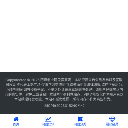
Copyotected © 2026
阿峰创业网
免责声明：本站资源来自会员发布以及互联
网收集,不代表本站立场,仅限学习交流使用,请遵循相关法律法规,请在下载后24
小时内删除.如有侵权争议、不妥之处请联系本站删除处理！请用户仔细辨认内
容的真实性，避免上当受骗！本站为非盈利性站点，VIP功能仅仅作为用户喜欢
本站捐赠打赏功能，本站不贩卖教程，所有内容不作为商业行为。
湘ICP备2023015240号-2
首页
网创快讯
网创分类
副业会员