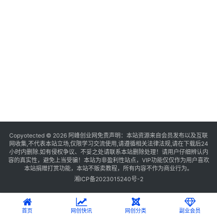
Copyotected © 2026
阿峰创业网
免责声明：本站资源来自会员发布以及互联
网收集,不代表本站立场,仅限学习交流使用,请遵循相关法律法规,请在下载后24
小时内删除.如有侵权争议、不妥之处请联系本站删除处理！请用户仔细辨认内
容的真实性，避免上当受骗！本站为非盈利性站点，VIP功能仅仅作为用户喜欢
本站捐赠打赏功能，本站不贩卖教程，所有内容不作为商业行为。
湘ICP备2023015240号-2
首页
网创快讯
网创分类
副业会员