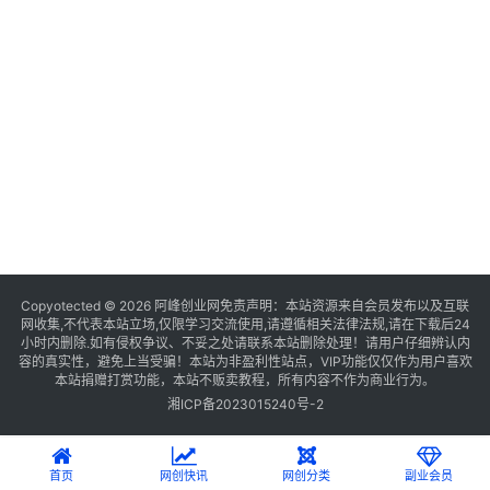
Copyotected © 2026
阿峰创业网
免责声明：本站资源来自会员发布以及互联
网收集,不代表本站立场,仅限学习交流使用,请遵循相关法律法规,请在下载后24
小时内删除.如有侵权争议、不妥之处请联系本站删除处理！请用户仔细辨认内
容的真实性，避免上当受骗！本站为非盈利性站点，VIP功能仅仅作为用户喜欢
本站捐赠打赏功能，本站不贩卖教程，所有内容不作为商业行为。
湘ICP备2023015240号-2
首页
网创快讯
网创分类
副业会员