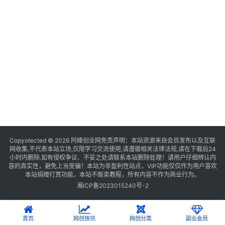
Copyotected © 2026
阿峰创业网
免责声明：本站资源来自会员发布以及互联
网收集,不代表本站立场,仅限学习交流使用,请遵循相关法律法规,请在下载后24
小时内删除.如有侵权争议、不妥之处请联系本站删除处理！请用户仔细辨认内
容的真实性，避免上当受骗！本站为非盈利性站点，VIP功能仅仅作为用户喜欢
本站捐赠打赏功能，本站不贩卖教程，所有内容不作为商业行为。
湘ICP备2023015240号-2
首页
网创快讯
网创分类
副业会员