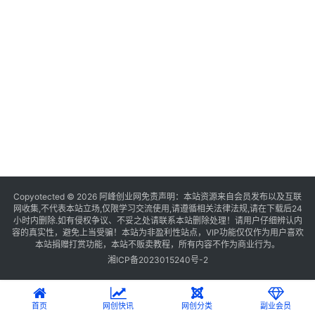
Copyotected © 2026
阿峰创业网
免责声明：本站资源来自会员发布以及互联
网收集,不代表本站立场,仅限学习交流使用,请遵循相关法律法规,请在下载后24
小时内删除.如有侵权争议、不妥之处请联系本站删除处理！请用户仔细辨认内
容的真实性，避免上当受骗！本站为非盈利性站点，VIP功能仅仅作为用户喜欢
本站捐赠打赏功能，本站不贩卖教程，所有内容不作为商业行为。
湘ICP备2023015240号-2
首页
网创快讯
网创分类
副业会员