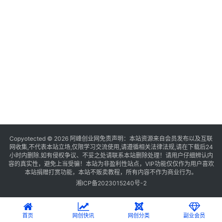
Copyotected © 2026
阿峰创业网
免责声明：本站资源来自会员发布以及互联
网收集,不代表本站立场,仅限学习交流使用,请遵循相关法律法规,请在下载后24
小时内删除.如有侵权争议、不妥之处请联系本站删除处理！请用户仔细辨认内
容的真实性，避免上当受骗！本站为非盈利性站点，VIP功能仅仅作为用户喜欢
本站捐赠打赏功能，本站不贩卖教程，所有内容不作为商业行为。
湘ICP备2023015240号-2
首页
网创快讯
网创分类
副业会员