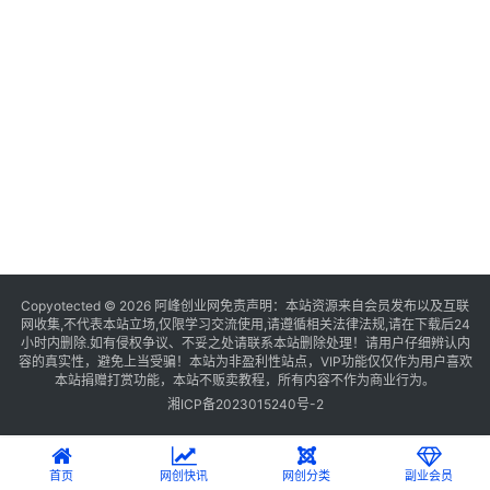
Copyotected © 2026
阿峰创业网
免责声明：本站资源来自会员发布以及互联
网收集,不代表本站立场,仅限学习交流使用,请遵循相关法律法规,请在下载后24
小时内删除.如有侵权争议、不妥之处请联系本站删除处理！请用户仔细辨认内
容的真实性，避免上当受骗！本站为非盈利性站点，VIP功能仅仅作为用户喜欢
本站捐赠打赏功能，本站不贩卖教程，所有内容不作为商业行为。
湘ICP备2023015240号-2
首页
网创快讯
网创分类
副业会员