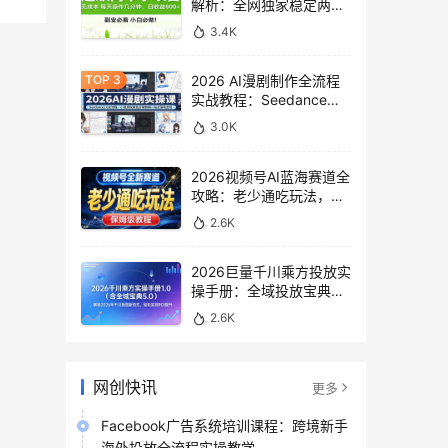
解析：全网独家稳定两年
老项目，助你日赚
3.4K
500+稿费收益
2026 AI漫剧制作全流程
实战教程：Seedance
2.0即梦视频生成与小说
3.0K
授权教学
2026视频号AI蓝海赛道全
攻略：老少通吃玩法，零
基础保姆级副业增收教程
2.6K
2026巨量千川乘方投放实
操手册：全域投放宝典
5.0深度解析ROI提升方案
2.6K
网创快讯
更多
Facebook广告系统培训课程：跨境新手
海外投放全流程实操教学