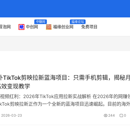
中赚网
福缘论坛
冒泡网
中创网
福缘创业网
免费项目
海外TikTok剪映拉新蓝海项目：只需手机剪辑，揭秘
高效变现教学
视频红利：2026年TikTok应用拉新实战解析 在2026年的网赚
ikTok剪映拉新正作为一个全新的蓝海项目迅速崛起。目前的海
（Tk）生态环…
2026-03-23
244
0