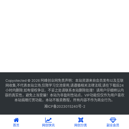
Copyotected © 2026
阿峰创业网
免责声明：本站资源来自会员发布以及互联
网收集,不代表本站立场,仅限学习交流使用,请遵循相关法律法规,请在下载后24
小时内删除.如有侵权争议、不妥之处请联系本站删除处理！请用户仔细辨认内
容的真实性，避免上当受骗！本站为非盈利性站点，VIP功能仅仅作为用户喜欢
本站捐赠打赏功能，本站不贩卖教程，所有内容不作为商业行为。
湘ICP备2023015240号-2
首页
网创快讯
网创分类
副业会员