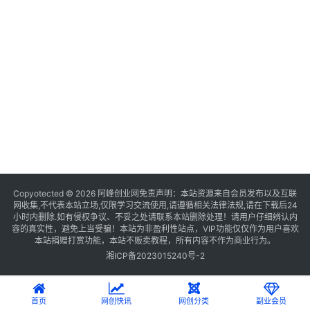
Copyotected © 2026
阿峰创业网
免责声明：本站资源来自会员发布以及互联
网收集,不代表本站立场,仅限学习交流使用,请遵循相关法律法规,请在下载后24
小时内删除.如有侵权争议、不妥之处请联系本站删除处理！请用户仔细辨认内
容的真实性，避免上当受骗！本站为非盈利性站点，VIP功能仅仅作为用户喜欢
本站捐赠打赏功能，本站不贩卖教程，所有内容不作为商业行为。
湘ICP备2023015240号-2
首页
网创快讯
网创分类
副业会员