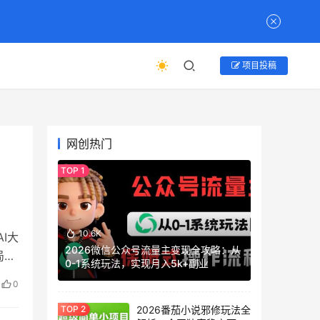
项目投稿
网创热门
10.6K
I大
2026微信公众号流量主变现全攻略：从
局却
0-1系统玩法，实现月入5k+副业
0
2026番茄小说邪修玩法全