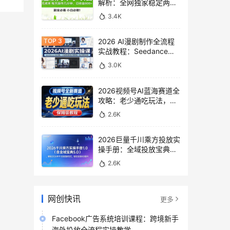
解析：全网独家稳定两年
老项目，助你日赚
3.4K
500+稿费收益
2026 AI漫剧制作全流程
实战教程：Seedance
2.0即梦视频生成与小说
3.0K
授权教学
2026视频号AI蓝海赛道全
攻略：老少通吃玩法，零
基础保姆级副业增收教程
2.6K
2026巨量千川乘方投放实
操手册：全域投放宝典
5.0深度解析ROI提升方案
2.6K
网创快讯
更多
Facebook广告系统培训课程：跨境新手
海外投放全流程实操教学