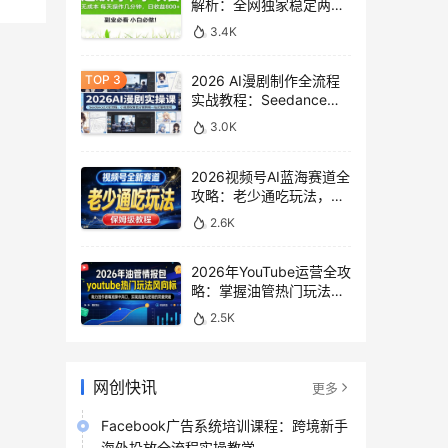
解析：全网独家稳定两年
老项目，助你日赚
3.4K
500+稿费收益
2026 AI漫剧制作全流程
实战教程：Seedance
2.0即梦视频生成与小说
3.0K
授权教学
2026视频号AI蓝海赛道全
攻略：老少通吃玩法，零
基础保姆级副业增收教程
2.6K
2026年YouTube运营全攻
略：掌握油管热门玩法风
向标，实现流量变现双重
2.5K
突破
网创快讯
更多
Facebook广告系统培训课程：跨境新手
海外投放全流程实操教学