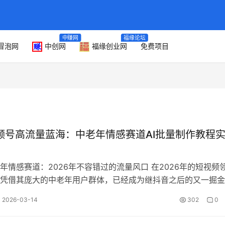
中赚网
福缘论坛
冒泡网
中创网
福缘创业网
免费项目
视频号高流量蓝海：中老年情感赛道AI批量制作教程
年情感赛道：2026年不容错过的流量风口 在2026年的短视频
凭借其庞大的中老年用户群体，已经成为继抖音之后的又一掘金
多赛道中，中老年情感赛道以其…
2026-03-14
302
0