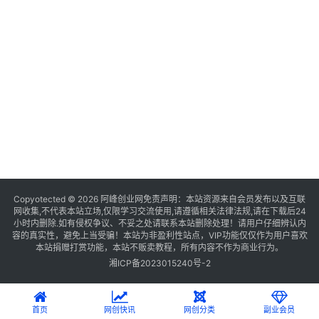
Copyotected © 2026
阿峰创业网
免责声明：本站资源来自会员发布以及互联
网收集,不代表本站立场,仅限学习交流使用,请遵循相关法律法规,请在下载后24
小时内删除.如有侵权争议、不妥之处请联系本站删除处理！请用户仔细辨认内
容的真实性，避免上当受骗！本站为非盈利性站点，VIP功能仅仅作为用户喜欢
本站捐赠打赏功能，本站不贩卖教程，所有内容不作为商业行为。
湘ICP备2023015240号-2
首页
网创快讯
网创分类
副业会员