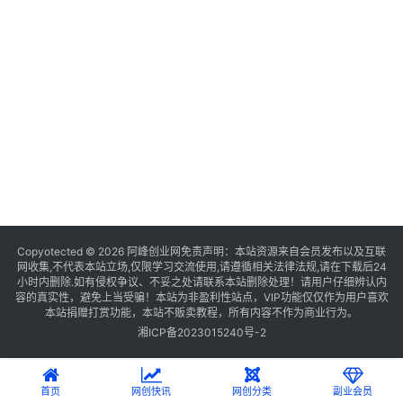
Copyotected © 2026
阿峰创业网
免责声明：本站资源来自会员发布以及互联
网收集,不代表本站立场,仅限学习交流使用,请遵循相关法律法规,请在下载后24
小时内删除.如有侵权争议、不妥之处请联系本站删除处理！请用户仔细辨认内
容的真实性，避免上当受骗！本站为非盈利性站点，VIP功能仅仅作为用户喜欢
本站捐赠打赏功能，本站不贩卖教程，所有内容不作为商业行为。
湘ICP备2023015240号-2
首页
网创快讯
网创分类
副业会员