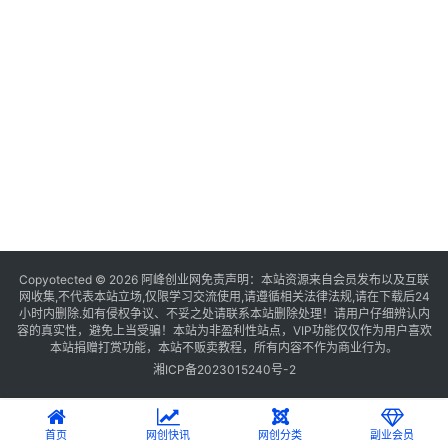
Copyotected © 2026
阿峰创业网
免责声明：本站资源来自会员发布以及互联
网收集,不代表本站立场,仅限学习交流使用,请遵循相关法律法规,请在下载后24
小时内删除.如有侵权争议、不妥之处请联系本站删除处理！请用户仔细辨认内
容的真实性，避免上当受骗！本站为非盈利性站点，VIP功能仅仅作为用户喜欢
本站捐赠打赏功能，本站不贩卖教程，所有内容不作为商业行为。
湘ICP备2023015240号-2
首页
网创快讯
网创分类
副业会员