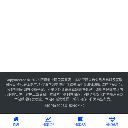
Copyotected © 2026
阿峰创业网
免责声明：本站资源来自会员发布以及互联
网收集,不代表本站立场,仅限学习交流使用,请遵循相关法律法规,请在下载后24
小时内删除.如有侵权争议、不妥之处请联系本站删除处理！请用户仔细辨认内
容的真实性，避免上当受骗！本站为非盈利性站点，VIP功能仅仅作为用户喜欢
本站捐赠打赏功能，本站不贩卖教程，所有内容不作为商业行为。
湘ICP备2023015240号-2
首页
网创快讯
网创分类
副业会员