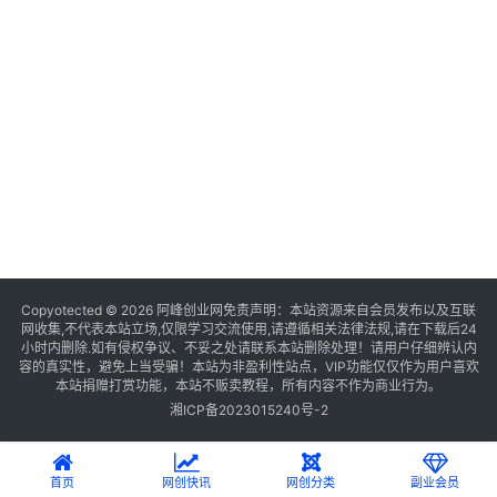
Copyotected © 2026
阿峰创业网
免责声明：本站资源来自会员发布以及互联
网收集,不代表本站立场,仅限学习交流使用,请遵循相关法律法规,请在下载后24
小时内删除.如有侵权争议、不妥之处请联系本站删除处理！请用户仔细辨认内
容的真实性，避免上当受骗！本站为非盈利性站点，VIP功能仅仅作为用户喜欢
本站捐赠打赏功能，本站不贩卖教程，所有内容不作为商业行为。
湘ICP备2023015240号-2
首页
网创快讯
网创分类
副业会员