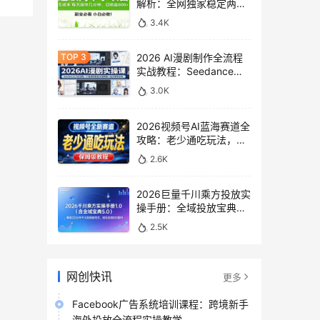
解析：全网独家稳定两年
老项目，助你日赚
3.4K
500+稿费收益
2026 AI漫剧制作全流程
实战教程：Seedance
2.0即梦视频生成与小说
3.0K
授权教学
2026视频号AI蓝海赛道全
攻略：老少通吃玩法，零
基础保姆级副业增收教程
2.6K
2026巨量千川乘方投放实
操手册：全域投放宝典
5.0深度解析ROI提升方案
2.5K
网创快讯
更多
Facebook广告系统培训课程：跨境新手
海外投放全流程实操教学