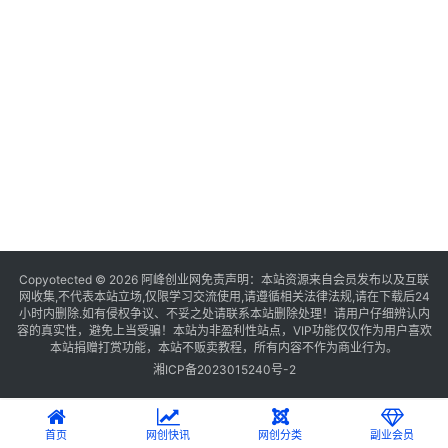
Copyotected © 2026
阿峰创业网
免责声明：本站资源来自会员发布以及互联
网收集,不代表本站立场,仅限学习交流使用,请遵循相关法律法规,请在下载后24
小时内删除.如有侵权争议、不妥之处请联系本站删除处理！请用户仔细辨认内
容的真实性，避免上当受骗！本站为非盈利性站点，VIP功能仅仅作为用户喜欢
本站捐赠打赏功能，本站不贩卖教程，所有内容不作为商业行为。
湘ICP备2023015240号-2
首页
网创快讯
网创分类
副业会员