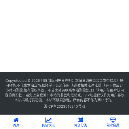
Copyotected © 2026
阿峰创业网
免责声明：本站资源来自会员发布以及互联
网收集,不代表本站立场,仅限学习交流使用,请遵循相关法律法规,请在下载后24
小时内删除.如有侵权争议、不妥之处请联系本站删除处理！请用户仔细辨认内
容的真实性，避免上当受骗！本站为非盈利性站点，VIP功能仅仅作为用户喜欢
本站捐赠打赏功能，本站不贩卖教程，所有内容不作为商业行为。
湘ICP备2023015240号-2
首页
网创快讯
网创分类
副业会员