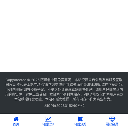
Copyotected © 2026
阿峰创业网
免责声明：本站资源来自会员发布以及互联
网收集,不代表本站立场,仅限学习交流使用,请遵循相关法律法规,请在下载后24
小时内删除.如有侵权争议、不妥之处请联系本站删除处理！请用户仔细辨认内
容的真实性，避免上当受骗！本站为非盈利性站点，VIP功能仅仅作为用户喜欢
本站捐赠打赏功能，本站不贩卖教程，所有内容不作为商业行为。
湘ICP备2023015240号-2
首页
网创快讯
网创分类
副业会员