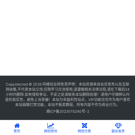
Copyotected © 2026
阿峰创业网
免责声明：本站资源来自会员发布以及互联
网收集,不代表本站立场,仅限学习交流使用,请遵循相关法律法规,请在下载后24
小时内删除.如有侵权争议、不妥之处请联系本站删除处理！请用户仔细辨认内
容的真实性，避免上当受骗！本站为非盈利性站点，VIP功能仅仅作为用户喜欢
本站捐赠打赏功能，本站不贩卖教程，所有内容不作为商业行为。
湘ICP备2023015240号-2
首页
网创快讯
网创分类
副业会员