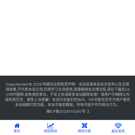
Copyotected © 2026
阿峰创业网
免责声明：本站资源来自会员发布以及互联
网收集,不代表本站立场,仅限学习交流使用,请遵循相关法律法规,请在下载后24
小时内删除.如有侵权争议、不妥之处请联系本站删除处理！请用户仔细辨认内
容的真实性，避免上当受骗！本站为非盈利性站点，VIP功能仅仅作为用户喜欢
本站捐赠打赏功能，本站不贩卖教程，所有内容不作为商业行为。
湘ICP备2023015240号-2
首页
网创快讯
网创分类
副业会员