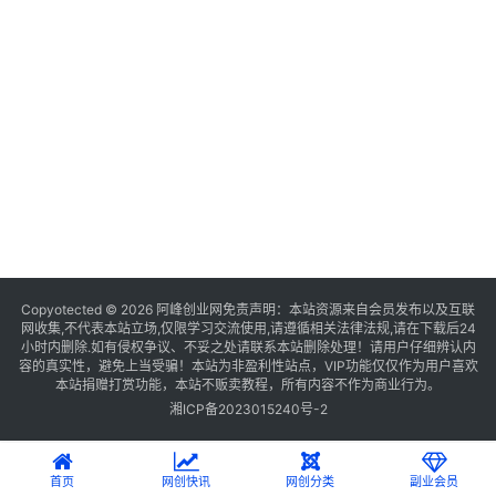
Copyotected © 2026
阿峰创业网
免责声明：本站资源来自会员发布以及互联
网收集,不代表本站立场,仅限学习交流使用,请遵循相关法律法规,请在下载后24
小时内删除.如有侵权争议、不妥之处请联系本站删除处理！请用户仔细辨认内
容的真实性，避免上当受骗！本站为非盈利性站点，VIP功能仅仅作为用户喜欢
本站捐赠打赏功能，本站不贩卖教程，所有内容不作为商业行为。
湘ICP备2023015240号-2
首页
网创快讯
网创分类
副业会员