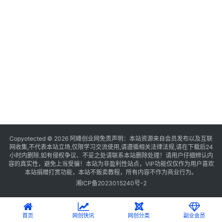
Copyotected © 2026
阿峰创业网
免责声明：本站资源来自会员发布以及互联
网收集,不代表本站立场,仅限学习交流使用,请遵循相关法律法规,请在下载后24
小时内删除.如有侵权争议、不妥之处请联系本站删除处理！请用户仔细辨认内
容的真实性，避免上当受骗！本站为非盈利性站点，VIP功能仅仅作为用户喜欢
本站捐赠打赏功能，本站不贩卖教程，所有内容不作为商业行为。
湘ICP备2023015240号-2
首页
网创快讯
网创分类
副业会员