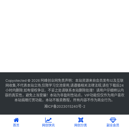
Copyotected © 2026
阿峰创业网
免责声明：本站资源来自会员发布以及互联
网收集,不代表本站立场,仅限学习交流使用,请遵循相关法律法规,请在下载后24
小时内删除.如有侵权争议、不妥之处请联系本站删除处理！请用户仔细辨认内
容的真实性，避免上当受骗！本站为非盈利性站点，VIP功能仅仅作为用户喜欢
本站捐赠打赏功能，本站不贩卖教程，所有内容不作为商业行为。
湘ICP备2023015240号-2
首页
网创快讯
网创分类
副业会员