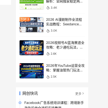
解析：全网独家稳定两年
老项目，助你日赚
3.4K
500+稿费收益
2026 AI漫剧制作全流程
实战教程：Seedance
2.0即梦视频生成与小说
3.0K
授权教学
2026视频号AI蓝海赛道全
攻略：老少通吃玩法，零
基础保姆级副业增收教程
2.6K
2026年YouTube运营全攻
略：掌握油管热门玩法风
向标，实现流量变现双重
2.5K
突破
网创快讯
更多
Facebook广告系统培训课程：跨境新手
海外投放全流程实操教学