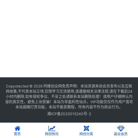
Copyotected © 2026
阿峰创业网
免责声明：本站资源来自会员发布以及互联
网收集,不代表本站立场,仅限学习交流使用,请遵循相关法律法规,请在下载后24
小时内删除.如有侵权争议、不妥之处请联系本站删除处理！请用户仔细辨认内
容的真实性，避免上当受骗！本站为非盈利性站点，VIP功能仅仅作为用户喜欢
本站捐赠打赏功能，本站不贩卖教程，所有内容不作为商业行为。
湘ICP备2023015240号-2
首页
网创快讯
网创分类
副业会员