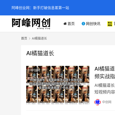
阿峰创业网：新手打破信息差第一站
首页
网创快讯
首页
AI橘猫道长
AI橘猫道长
AI橘猫
中创网
频实战指
AI橘猫道
短视频内容
感迅速走红
中创网