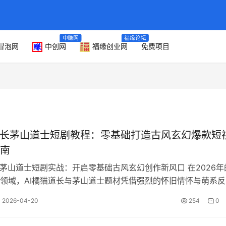
中赚网
福缘论坛
冒泡网
中创网
福缘创业网
免费项目
道长茅山道士短剧教程：零基础打造古风玄幻爆款短
南
长茅山道士短剧实战：开启零基础古风玄幻创作新风口 在2026年
领域，AI橘猫道长与茅山道士题材凭借强烈的怀旧情怀与萌系反
。本课程旨在指导创作者如何…
2026-04-20
254
0