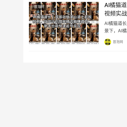
AI橘猫
冒泡网
视频实战
AI橘猫道
景下，AI
典的英叔僵
冒泡网