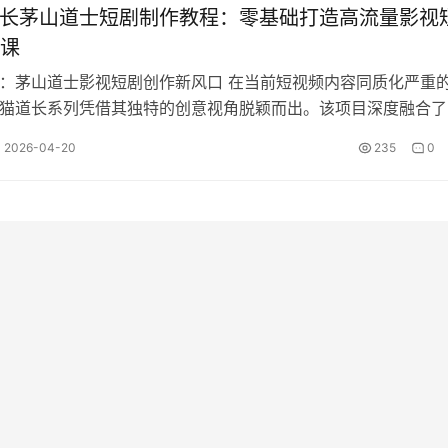
道长茅山道士短剧制作教程：零基础打造高流量影视
课
长：茅山道士影视短剧创作新风口 在当前短视频内容同质化严重
橘猫道长系列凭借其独特的创意视角脱颖而出。该项目深度融合了
尸玄幻IP与治愈系的萌宠橘猫…
2026-04-20
235
0