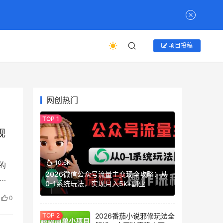
项目投稿
网创热门
视
10.6K
的
2026微信公众号流量主变现全攻略：从
差
0-1系统玩法，实现月入5k+副业
0
2026番茄小说邪修玩法全