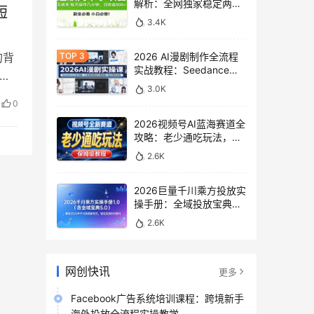
解析：全网独家稳定两年
短
老项目，助你日赚
3.4K
500+稿费收益
的背
2026 AI漫剧制作全流程
实战教程：Seedance
经
2.0即梦视频生成与小说
3.0K
授权教学
0
2026视频号AI蓝海赛道全
攻略：老少通吃玩法，零
基础保姆级副业增收教程
2.6K
2026巨量千川乘方投放实
操手册：全域投放宝典
5.0深度解析ROI提升方案
2.6K
网创快讯
更多
Facebook广告系统培训课程：跨境新手
海外投放全流程实操教学