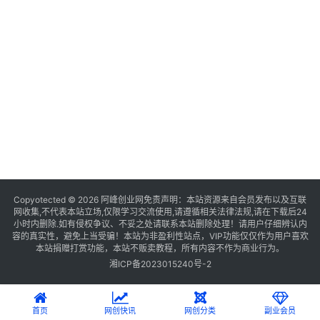
Copyotected © 2026
阿峰创业网
免责声明：本站资源来自会员发布以及互联
网收集,不代表本站立场,仅限学习交流使用,请遵循相关法律法规,请在下载后24
小时内删除.如有侵权争议、不妥之处请联系本站删除处理！请用户仔细辨认内
容的真实性，避免上当受骗！本站为非盈利性站点，VIP功能仅仅作为用户喜欢
本站捐赠打赏功能，本站不贩卖教程，所有内容不作为商业行为。
湘ICP备2023015240号-2
首页
网创快讯
网创分类
副业会员