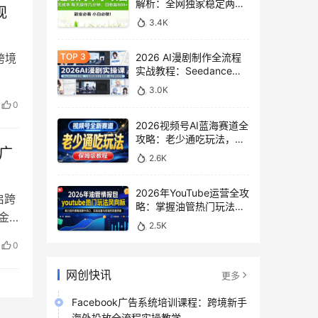
解析：全网独家稳定两年
视
老项目，助你日赚
3.4K
500+稿费收益
跨境
2026 AI漫剧制作全流程
实战教程：Seedance
2.0即梦视频生成与小说
3.0K
授权教学
0
2026视频号AI蓝海赛道全
攻略：老少通吃玩法，零
到广
基础保姆级副业增收教程
2.6K
2026年YouTube运营全攻
启跨
略：掌握油管热门玩法风
金
向标，实现流量变现双重
2.5K
突破
0
网创快讯
更多
Facebook广告系统培训课程：跨境新手
海外投放全流程实操教学