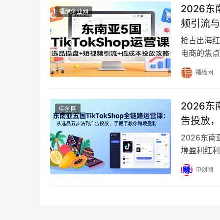
2026东
福缘创业网
频引流与
抢占出海红利
电商的焦点无
TikTo…
福缘网
2026
中创网
告投放，
2026东
境盈利红利
风口之一。
中创网