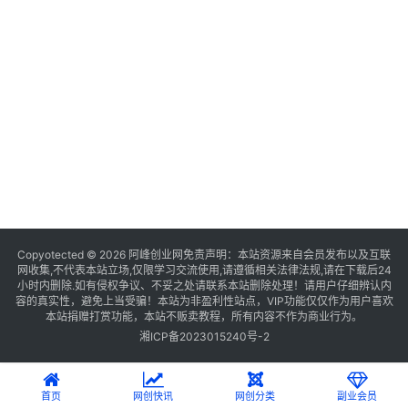
Copyotected © 2026
阿峰创业网
免责声明：本站资源来自会员发布以及互联
网收集,不代表本站立场,仅限学习交流使用,请遵循相关法律法规,请在下载后24
小时内删除.如有侵权争议、不妥之处请联系本站删除处理！请用户仔细辨认内
容的真实性，避免上当受骗！本站为非盈利性站点，VIP功能仅仅作为用户喜欢
本站捐赠打赏功能，本站不贩卖教程，所有内容不作为商业行为。
湘ICP备2023015240号-2
首页
网创快讯
网创分类
副业会员