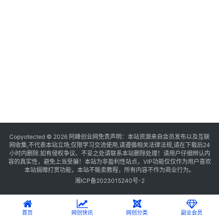
Copyotected © 2026
阿峰创业网
免责声明：本站资源来自会员发布以及互联
网收集,不代表本站立场,仅限学习交流使用,请遵循相关法律法规,请在下载后24
小时内删除.如有侵权争议、不妥之处请联系本站删除处理！请用户仔细辨认内
容的真实性，避免上当受骗！本站为非盈利性站点，VIP功能仅仅作为用户喜欢
本站捐赠打赏功能，本站不贩卖教程，所有内容不作为商业行为。
湘ICP备2023015240号-2
首页
网创快讯
网创分类
副业会员