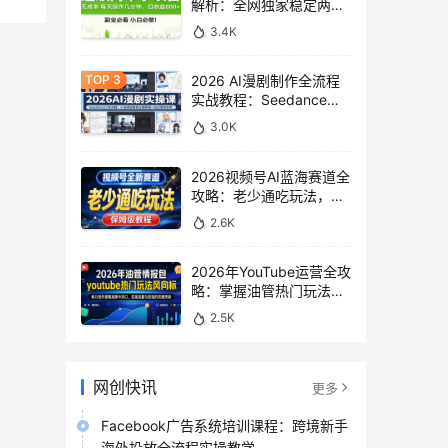
解析：全网独家稳定两年
老项目，助你日赚
3.4K
500+稿费收益
2026 AI漫剧制作全流程
实战教程：Seedance
2.0即梦视频生成与小说
3.0K
授权教学
2026视频号AI蓝海赛道全
攻略：老少通吃玩法，零
基础保姆级副业增收教程
2.6K
2026年YouTube运营全攻
略：掌握油管热门玩法风
向标，实现流量变现双重
2.5K
突破
网创快讯
更多
Facebook广告系统培训课程：跨境新手
海外投放全流程实操教学