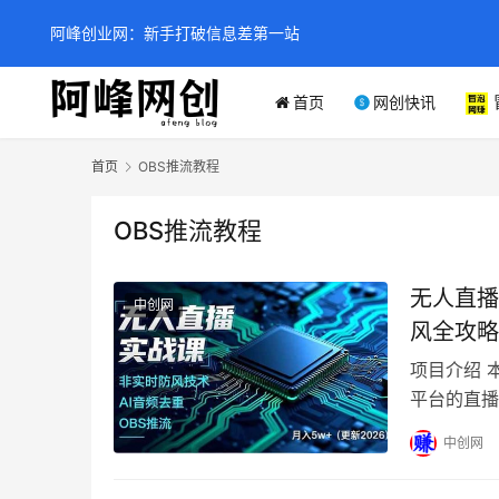
阿峰创业网：新手打破信息差第一站
首页
网创快讯
首页
OBS推流教程
OBS推流教程
无人直播
中创网
风全攻略
项目介绍 
平台的直播
及AI音频
中创网