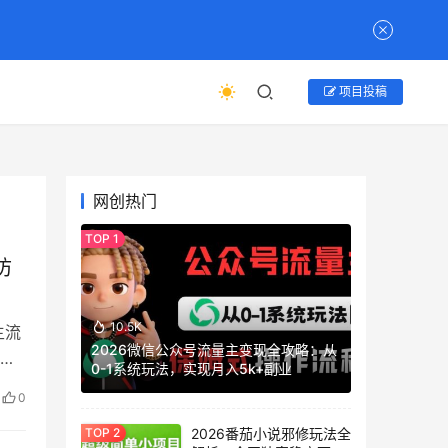
项目投稿
网创热门
防
10.5K
主流
2026微信公众号流量主变现全攻略：从
流以
0-1系统玩法，实现月入5k+副业
0
2026番茄小说邪修玩法全