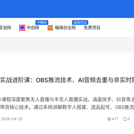
中赚网
福缘论坛
冒泡网
中创网
福缘创业网
免费项目
实战进阶课：OBS推流技术、AI音频去重与非实时
本课程深度聚焦无人直播与半无人直播实战，涵盖快手、抖音等
带货核心技术。通过系统讲解数字人搭建、选品起号、OBS推
话术，助力创作者建立技术壁垒，…
2026-04-20
477
0