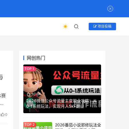
项目投稿
网创热门
与
10.6K
体赛
2026微信公众号流量主变现全攻略：从
速
0-1系统玩法，实现月入5k+副业
0
2026番茄小说邪修玩法全