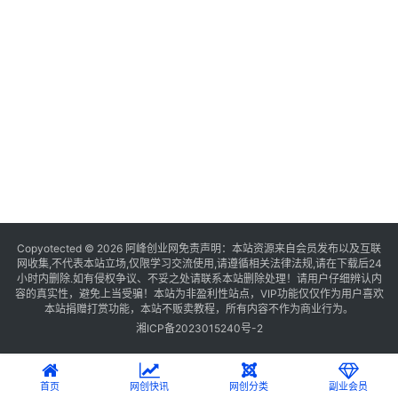
Copyotected © 2026
阿峰创业网
免责声明：本站资源来自会员发布以及互联
网收集,不代表本站立场,仅限学习交流使用,请遵循相关法律法规,请在下载后24
小时内删除.如有侵权争议、不妥之处请联系本站删除处理！请用户仔细辨认内
容的真实性，避免上当受骗！本站为非盈利性站点，VIP功能仅仅作为用户喜欢
本站捐赠打赏功能，本站不贩卖教程，所有内容不作为商业行为。
湘ICP备2023015240号-2
首页
网创快讯
网创分类
副业会员