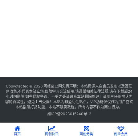
Copyotected © 2026
阿峰创业网
免责声明：本站资源来自会员发布以及互联
网收集,不代表本站立场,仅限学习交流使用,请遵循相关法律法规,请在下载后24
小时内删除.如有侵权争议、不妥之处请联系本站删除处理！请用户仔细辨认内
容的真实性，避免上当受骗！本站为非盈利性站点，VIP功能仅仅作为用户喜欢
本站捐赠打赏功能，本站不贩卖教程，所有内容不作为商业行为。
湘ICP备2023015240号-2
首页
网创快讯
网创分类
副业会员