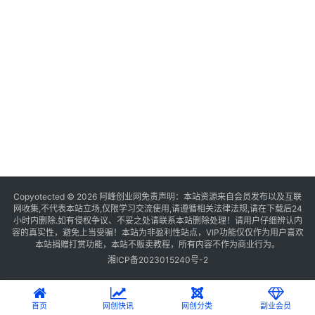
Copyotected © 2026
阿峰创业网
免责声明：本站资源来自会员发布以及互联
网收集,不代表本站立场,仅限学习交流使用,请遵循相关法律法规,请在下载后24
小时内删除.如有侵权争议、不妥之处请联系本站删除处理！请用户仔细辨认内
容的真实性，避免上当受骗！本站为非盈利性站点，VIP功能仅仅作为用户喜欢
本站捐赠打赏功能，本站不贩卖教程，所有内容不作为商业行为。
湘ICP备2023015240号-2
首页
网创快讯
网创分类
副业会员