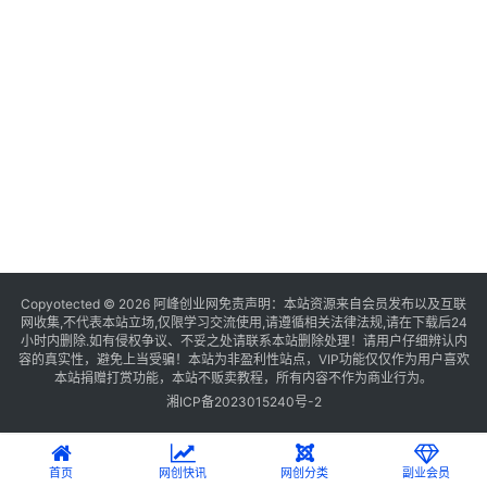
Copyotected © 2026
阿峰创业网
免责声明：本站资源来自会员发布以及互联
网收集,不代表本站立场,仅限学习交流使用,请遵循相关法律法规,请在下载后24
小时内删除.如有侵权争议、不妥之处请联系本站删除处理！请用户仔细辨认内
容的真实性，避免上当受骗！本站为非盈利性站点，VIP功能仅仅作为用户喜欢
本站捐赠打赏功能，本站不贩卖教程，所有内容不作为商业行为。
湘ICP备2023015240号-2
首页
网创快讯
网创分类
副业会员