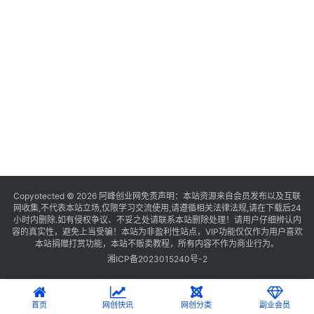
Copyotected © 2026
阿峰创业网
免责声明：本站资源来自会员发布以及互联
网收集,不代表本站立场,仅限学习交流使用,请遵循相关法律法规,请在下载后24
小时内删除.如有侵权争议、不妥之处请联系本站删除处理！请用户仔细辨认内
容的真实性，避免上当受骗！本站为非盈利性站点，VIP功能仅仅作为用户喜欢
本站捐赠打赏功能，本站不贩卖教程，所有内容不作为商业行为。
湘ICP备2023015240号-2
首页
网创快讯
网创分类
副业会员