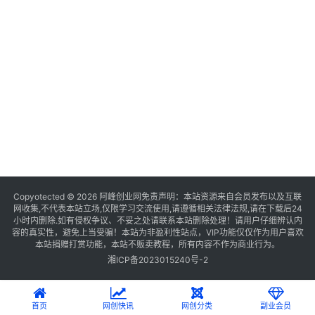
Copyotected © 2026
阿峰创业网
免责声明：本站资源来自会员发布以及互联
网收集,不代表本站立场,仅限学习交流使用,请遵循相关法律法规,请在下载后24
小时内删除.如有侵权争议、不妥之处请联系本站删除处理！请用户仔细辨认内
容的真实性，避免上当受骗！本站为非盈利性站点，VIP功能仅仅作为用户喜欢
本站捐赠打赏功能，本站不贩卖教程，所有内容不作为商业行为。
湘ICP备2023015240号-2
首页
网创快讯
网创分类
副业会员