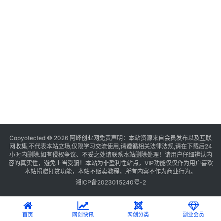
Copyotected © 2026
阿峰创业网
免责声明：本站资源来自会员发布以及互联
网收集,不代表本站立场,仅限学习交流使用,请遵循相关法律法规,请在下载后24
小时内删除.如有侵权争议、不妥之处请联系本站删除处理！请用户仔细辨认内
容的真实性，避免上当受骗！本站为非盈利性站点，VIP功能仅仅作为用户喜欢
本站捐赠打赏功能，本站不贩卖教程，所有内容不作为商业行为。
湘ICP备2023015240号-2
首页
网创快讯
网创分类
副业会员