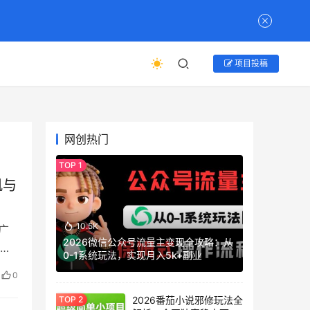
项目投稿
网创热门
帆与
10.5K
广
2026微信公众号流量主变现全攻略：从
力
0-1系统玩法，实现月入5k+副业
0
2026番茄小说邪修玩法全