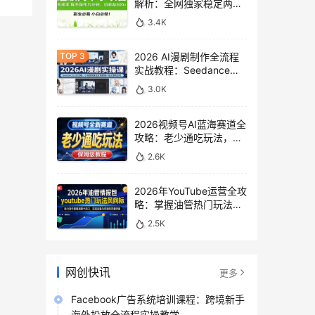
解析：全网独家稳定两年
老项目，助你日赚
3.4K
500+稿费收益
2026 AI漫剧制作全流程
实战教程：Seedance
2.0即梦视频生成与小说
3.0K
授权教学
2026视频号AI蓝海赛道全
攻略：老少通吃玩法，零
基础保姆级副业增收教程
2.6K
2026年YouTube运营全攻
略：掌握油管热门玩法风
向标，实现流量变现双重
2.5K
突破
网创快讯
更多
Facebook广告系统培训课程：跨境新手
海外投放全流程实操教学