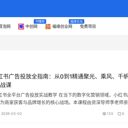
中赚网
福缘论坛
冒泡网
中创网
福缘创业网
免费项目
小红书广告投放全指南：从0到1精通聚光、乘风、千
战课
小红书全平台广告投放实战教学 在当下的数字化营销领域，小红书
为商家获客与品牌增长的核心战场。本课程由资深导师李老师亲
呈现《小红书广告投放从 0 到…
2026-03-02
133
0