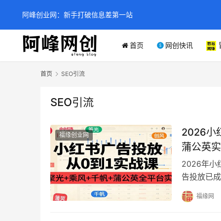
阿峰创业网：新手打破信息差第一站
首页
网创快讯
首页
SEO引流
SEO引流
2026
福缘创业网
蒲公英实
2026年
告投放已成
打造，为您
福缘网