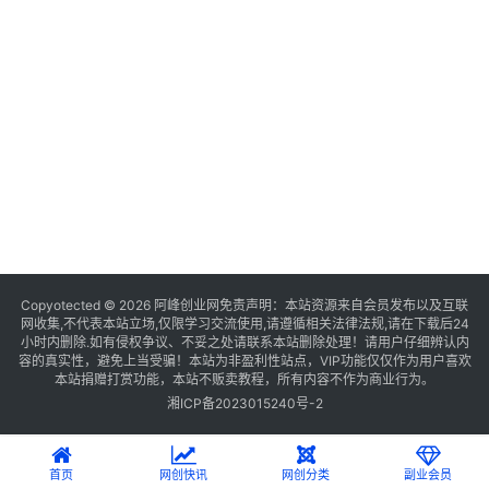
Copyotected © 2026
阿峰创业网
免责声明：本站资源来自会员发布以及互联
网收集,不代表本站立场,仅限学习交流使用,请遵循相关法律法规,请在下载后24
小时内删除.如有侵权争议、不妥之处请联系本站删除处理！请用户仔细辨认内
容的真实性，避免上当受骗！本站为非盈利性站点，VIP功能仅仅作为用户喜欢
本站捐赠打赏功能，本站不贩卖教程，所有内容不作为商业行为。
湘ICP备2023015240号-2
首页
网创快讯
网创分类
副业会员