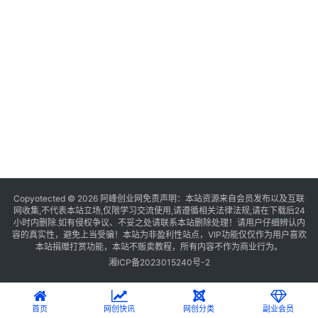
Copyotected © 2026
阿峰创业网
免责声明：本站资源来自会员发布以及互联
网收集,不代表本站立场,仅限学习交流使用,请遵循相关法律法规,请在下载后24
小时内删除.如有侵权争议、不妥之处请联系本站删除处理！请用户仔细辨认内
容的真实性，避免上当受骗！本站为非盈利性站点，VIP功能仅仅作为用户喜欢
本站捐赠打赏功能，本站不贩卖教程，所有内容不作为商业行为。
湘ICP备2023015240号-2
首页
网创快讯
网创分类
副业会员