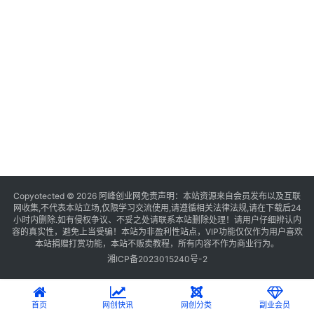
Copyotected © 2026
阿峰创业网
免责声明：本站资源来自会员发布以及互联
网收集,不代表本站立场,仅限学习交流使用,请遵循相关法律法规,请在下载后24
小时内删除.如有侵权争议、不妥之处请联系本站删除处理！请用户仔细辨认内
容的真实性，避免上当受骗！本站为非盈利性站点，VIP功能仅仅作为用户喜欢
本站捐赠打赏功能，本站不贩卖教程，所有内容不作为商业行为。
湘ICP备2023015240号-2
首页
网创快讯
网创分类
副业会员