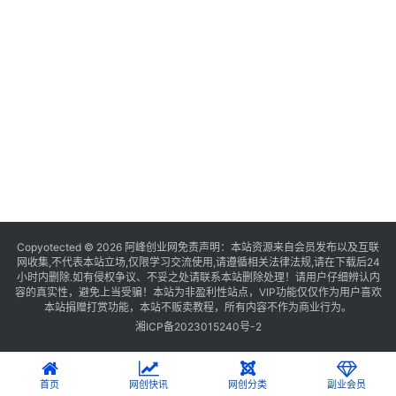
Copyotected © 2026
阿峰创业网
免责声明：本站资源来自会员发布以及互联
网收集,不代表本站立场,仅限学习交流使用,请遵循相关法律法规,请在下载后24
小时内删除.如有侵权争议、不妥之处请联系本站删除处理！请用户仔细辨认内
容的真实性，避免上当受骗！本站为非盈利性站点，VIP功能仅仅作为用户喜欢
本站捐赠打赏功能，本站不贩卖教程，所有内容不作为商业行为。
湘ICP备2023015240号-2
首页
网创快讯
网创分类
副业会员