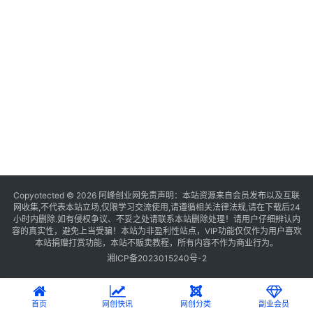
Copyotected © 2026
阿峰创业网
免责声明：本站资源来自会员发布以及互联
网收集,不代表本站立场,仅限学习交流使用,请遵循相关法律法规,请在下载后24
小时内删除.如有侵权争议、不妥之处请联系本站删除处理！请用户仔细辨认内
容的真实性，避免上当受骗！本站为非盈利性站点，VIP功能仅仅作为用户喜欢
本站捐赠打赏功能，本站不贩卖教程，所有内容不作为商业行为。
湘ICP备2023015240号-2
首页
网创快讯
网创分类
副业会员